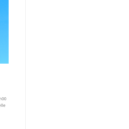
7h00
lle